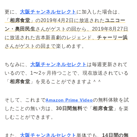
更に、
大阪チャンネルセレクト
に加入した場合は、
「
相席食堂
」の2019年4月2日に放送された
ユニコー
ン・奥田民生
さんがゲストの回から、2019年8月27日
に放送された吉本新喜劇のレジェンド、
チャーリー浜
さんがゲストの回まで
楽しめます。
ちなみに、
大阪チャンネルセレクト
は毎週更新されて
いるので、1〜2ヶ月待つことで、現在放送されている
「
相席食堂
」を見ることができますよ＾＾
そして、これまで
の無料体験を試
Amazon Prime Video
したことの無い方は、
30日間無料
で「
相席食堂
」を楽
しむことができます。
また、
大阪チャンネルセレクト
単体でも、
14日間の無