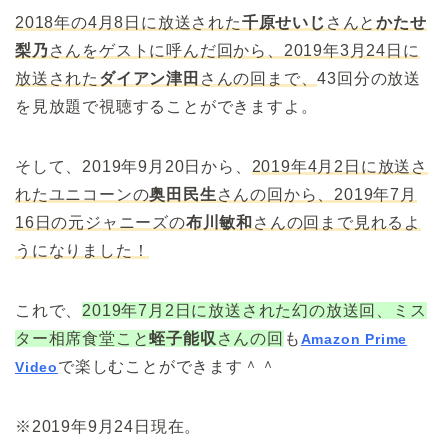
2018年の4月8日に放送された
千原せいじ
さんと
かたせ
梨乃
さんをゲストに呼んだ回から、2019年3月24日に
放送された
ダイアン津田
さんの回まで、
43回分の放送
を見放題で視聴することができますよ。
そして、2019年9月20日から、
2019年4月2日に放送さ
れたユニコーンの
奥田民生
さんの回から、2019年7月
16日の元ジャニーズの
布川敏和
さんの回まで見れるよ
うになりました！
これで、
2019年7月2日に放送された幻の放送回、ミス
ター相席食堂こと
蛭子能収
さんの回
も
Amazon Prime
で楽しむことができます＾＾
Video
※2019年9月24日現在。