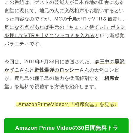
この番組は、ゲストの芸能人が日本各地の田舎にある
食堂に現れて、地元の人に突然相席をお願いするとい
った内容なのですが、
MCの
千鳥
がロケVTRを観賞し、
気になる点があれば手元の「
ちょっと待てぃ!
」ボタン
を押してVTRを止めてツッコミを入れる
という新感覚
バラエティです。
今回は、2019年9月24日に放送された、
森三中
の
黒沢
かずこ
さんと
野性爆弾
の
ロッシー
さんの天然コンビ
が、鹿児島の種子島の魅力を徹底解剖する「
相席食
堂
」を無料で視聴する方法を紹介します。
↓AmazonPrimeVideoで「相席食堂」を見る↓
Amazon Prime Videoの30日間無料トラ