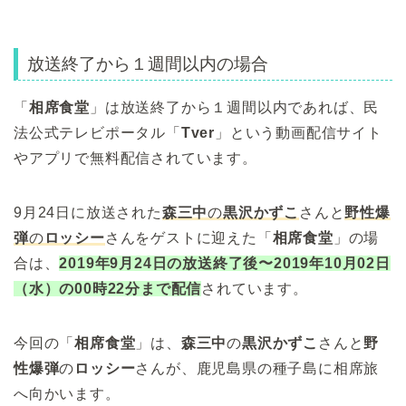
放送終了から１週間以内の場合
「
相席食堂
」は放送終了から１週間以内であれば、民
法公式テレビポータル「
Tver
」という動画配信サイト
やアプリで無料配信されています。
9月24日に放送された
森三中
の
黒沢かずこ
さんと
野性爆
弾
の
ロッシー
さんをゲストに迎えた「
相席食堂
」の場
合は、
2019年9月24日の放送終了後〜2019年10月02日
（水）の00時22分まで配信
されています。
今回の「
相席食堂
」は、
森三中
の
黒沢かずこ
さんと
野
性爆弾
の
ロッシー
さんが、鹿児島県の種子島に相席旅
へ向かいます。