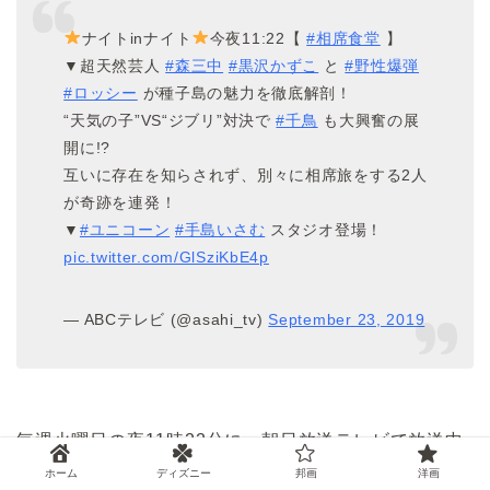
ナイトinナイト
今夜11:22【
#相席食堂
】
▼超天然芸人
#森三中
#黒沢かずこ
と
#野性爆弾
#ロッシー
が種子島の魅力を徹底解剖！
“天気の子”VS“ジブリ”対決で
#千鳥
も大興奮の展
開に!?
互いに存在を知らされず、別々に相席旅をする2人
が奇跡を連発！
▼
#ユニコーン
#手島いさむ
スタジオ登場！
pic.twitter.com/GlSziKbE4p
— ABCテレビ (@asahi_tv)
September 23, 2019
毎週火曜日の夜11時22分に、朝日放送テレビで放送中
の人気バラエティ番組「
相席食堂
」は、民法公式テレ
ホーム
ディズニー
邦画
洋画