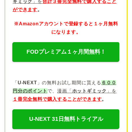
ギミック
」を
合計３冊完全無料で購入すること
ができます
。
※Amazonアカウントで登録すると１ヶ月無料
になります。
FODプレミアム１ヶ月間無料！
「
U-NEXT
」の無料お試し期間に貰える
６００
円分のポイント
で、
漫画「
ホットギミック
」を
１冊完全無料で購入することができます
。
U-NEXT 31日無料トライアル