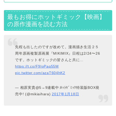
最もお得にホットギミック【映画】
の原作漫画を読む方法
先程も出したのですが改めて。漫画描き生活２５
周年原画複製原画展『MIKIMIX』日程は2/24〜26
です。ホットギミックの皆さんと共に…
https://t.co/F9IoPaq55M
pic.twitter.com/azaT604hK2
— 相原実貴@5→9連載中:ﾎｯﾄｷﾞﾐｯｸ特装版BOX発
売中! (@mikiaihara)
2017年1月18日