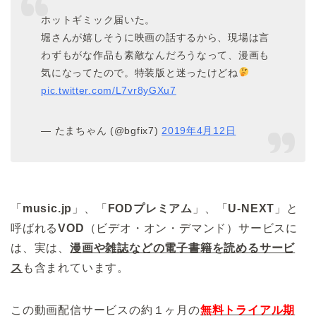
ホットギミック届いた。
堀さんが嬉しそうに映画の話するから、現場は言
わずもがな作品も素敵なんだろうなって、漫画も
気になってたので。特装版と迷ったけどね
pic.twitter.com/L7vr8yGXu7
— たまちゃん (@bgfix7)
2019年4月12日
「
music.jp
」、「
FODプレミアム
」、「
U-NEXT
」と
呼ばれる
VOD
（ビデオ・オン・デマンド）サービスに
は、実は、
漫画や雑誌などの電子書籍を読めるサービ
ス
も含まれています。
この動画配信サービスの約１ヶ月の
無料トライアル期