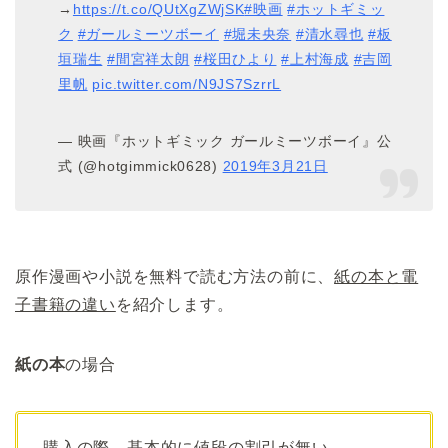
→
https://t.co/QUtXgZWjSK
#映画
#ホットギミッ
ク
#ガールミーツボーイ
#堀未央奈
#清水尋也
#板
垣瑞生
#間宮祥太朗
#桜田ひより
#上村海成
#吉岡
里帆
pic.twitter.com/N9JS7SzrrL
— 映画『ホットギミック ガールミーツボーイ』公
式 (@hotgimmick0628)
2019年3月21日
原作漫画や小説を無料で読む方法の前に、
紙の本と電
子書籍の違い
を紹介します。
紙の本
の場合
購入の際、基本的に値段の割引が無い。