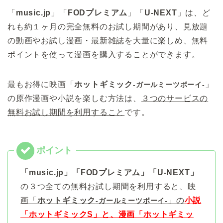
「
music.jp
」「
FODプレミアム
」「
U-NEXT
」は、ど
れも約１ヶ月の完全無料のお試し期間があり、見放題
の動画やお試し漫画・最新雑誌を大量に楽しめ、無料
ポイントを使って漫画を購入することができます。
最もお得に映画「
ホットギミック
」
-ガールミーツボーイ-
の原作漫画や小説を楽しむ方法は、
３つのサービスの
無料お試し期間を利用すること
です。
「music.jp」「FODプレミアム」「U-NEXT」
の３つ全ての無料お試し期間を利用すると、
映
画「
ホットギミック
」の
小説
-ガールミーツボーイ-
「ホットギミックS」と、漫画「ホットギミッ