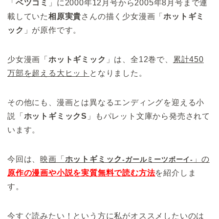
「
ベツコミ
」に2000年12月号から2005年8月号まで連
載していた
相原実貴
さんの描く少女漫画「
ホットギミ
ック
」が原作です。
少女漫画「
ホットギミック
」は、全12巻で、
累計450
万部を超える大ヒット
となりました。
その他にも、漫画とは異なるエンディングを迎える小
説「
ホットギミックS
」もパレット文庫から発売されて
います。
今回は、
映画「
ホットギミック
」の
-ガールミーツボーイ-
原作の漫画や小説を実質無料で読む方法
を紹介しま
す。
今すぐ読みたい！という方に私がオススメしたいのは