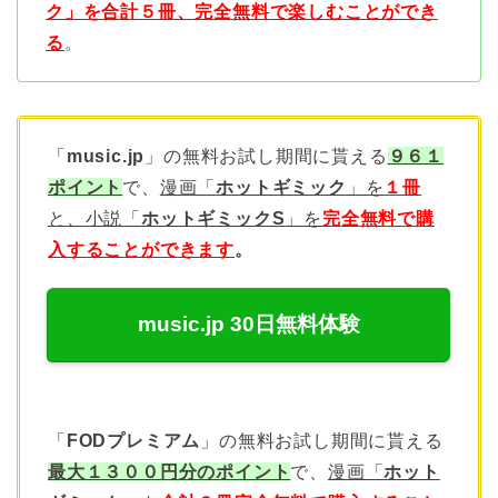
ク」を合計５冊、
完全無料で楽しむことができ
る
。
「
music.jp
」の無料お試し期間に貰える
９６１
ポイント
で、
漫画「
ホットギミック
」を
１冊
と、
小説「
ホットギミックS
」を
完全無料で購
入することができます
。
music.jp 30日無料体験
「
FODプレミアム
」の無料お試し期間に貰える
最大１３００円分のポイント
で、
漫画「
ホット