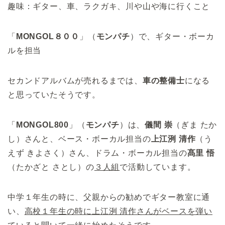
趣味：ギター、車、ラクガキ、川や山や海に行くこと
「
MONGOL８００
」（
モンパチ
）で、ギター・ボーカ
ルを担当
セカンドアルバムが売れるまでは、
車の整備士
になる
と思っていたそうです。
「
MONGOL800
」（
モンパチ
）は、
儀間 崇
（ぎま たか
し）さん
と、ベース・ボーカル担当の
上江洌 清作
（う
えず きよさく）さん
、ドラム・ボーカル担当の
髙里 悟
（たかざと さとし）の
３人組
で活動しています。
中学１年生の時に、父親からの勧めでギター教室に通
い、
高校１年生の時に上江洌 清作さんがベースを弾い