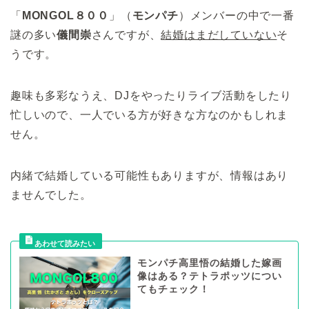
「
MONGOL８００
」（
モンパチ
）メンバーの中で一番
謎の多い
儀間崇
さんですが、
結婚はまだしていない
そ
うです。
趣味も多彩なうえ、DJをやったりライブ活動をしたり
忙しいので、一人でいる方が好きな方なのかもしれま
せん。
内緒で結婚している可能性もありますが、情報はあり
ませんでした。
モンパチ高里悟の結婚した嫁画
像はある？テトラポッツについ
てもチェック！