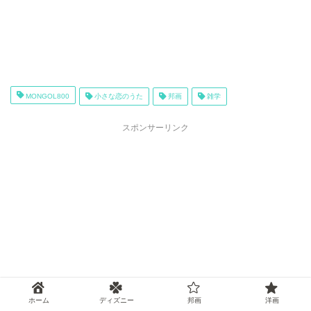
MONGOL800
小さな恋のうた
邦画
雑学
スポンサーリンク
ホーム
ディズニー
邦画
洋画