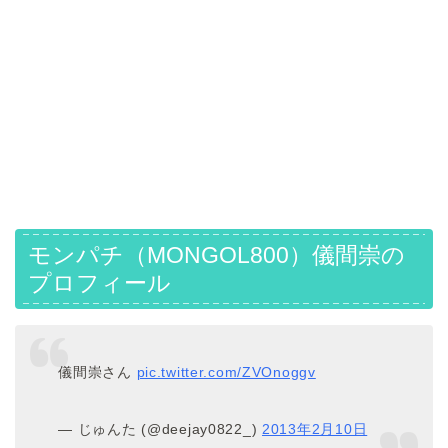
モンパチ（MONGOL800）儀間崇の
プロフィール
儀間崇さん
pic.twitter.com/ZVOnoggv
— じゅんた (@deejay0822_)
2013年2月10日