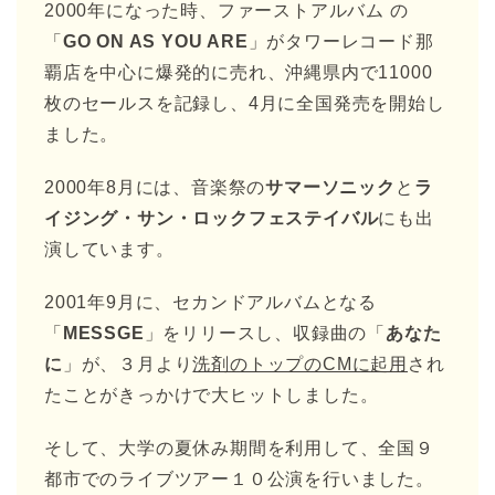
2000年になった時、ファーストアルバム の
「
GO ON AS YOU ARE
」がタワーレコード那
覇店を中心に爆発的に売れ、沖縄県内で11000
枚のセールスを記録し、4月に全国発売を開始し
ました。
2000年8月には、音楽祭の
サマーソニック
と
ラ
イジング・サン・ロックフェステイバル
にも出
演しています。
2001年9月に、セカンドアルバムとなる
「
MESSGE
」をリリースし、収録曲の「
あなた
に
」が、３月より
洗剤のトップのCMに起用
され
たことがきっかけで大ヒットしました。
そして、大学の夏休み期間を利用して、全国９
都市でのライブツアー１０公演を行いました。