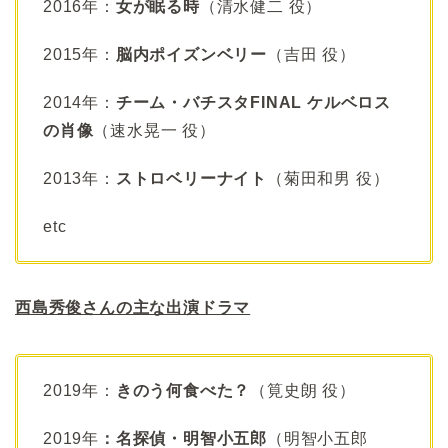
2016年：
女が眠る時
（清水健二 役）
2015年：
脳内ポイズンベリー
（吉田 役）
2014年：
チーム・バチスタFINAL ケルベロス
の肖像
（速水晃一 役）
2013年：
ストロベリーナイト
（菊田和男 役）
etc
西島秀俊さんの主な出演ドラマ
2019年：
きのう何食べた？
（筧史朗 役）
2019年
：名探偵・明智小五郎
（明智小五郎