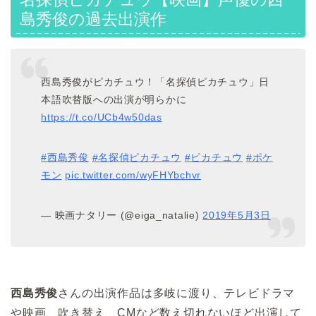
島
秀俊の過去出演作
西島秀俊がピカチュウ！「名探偵ピカチュウ」日
本語吹替版への出演が明らかに
https://t.co/UCb4w50das
#西島秀俊
#名探偵ピカチュウ
#ピカチュウ
#ポケ
モン
pic.twitter.com/wyFHYbchvr
— 映画ナタリー (@eiga_natalie)
2019年5月3日
西島秀俊
さんの出演作品は多岐に渡り、テレビドラマ
や映画、吹き替え、CMなど数え切れないほど出演して