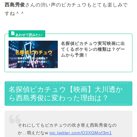
西島秀俊
さんの渋い声のピカチュウもとても楽しみで
すね＾＾
名探偵ピカチュウ実写映画に出
てくるポケモンの種類は？ゲー
ムから予測！
名探偵ピカチュウ【映画】大川透か
ら
西島
秀俊に変わった理由は？
それにしてもピカチュウの吹き替え西島秀俊なの
か…萌えだなw
pic.twitter.com/O3XGMof3m1