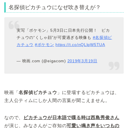
名探偵ピカチュウになぜ吹き替えが？
実写「ポケモン」5月3日に日本先行公開！ ピカ
チュウの“くしゃ顔”が可愛過ぎる映像も
#名探偵ピ
カチュウ
#ポケモン
https://t.co/nQLlqW5TUA
— 映画.com (@eigacom)
2019年3月19日
映画「
名探偵ピカチュウ
」に登場するピカチュウは、
主人公ティムにしか人間の言葉が聞こえません。
なので、
ピカチュウが日本語で喋る時は西島秀俊さん
が演じ、みなさんがご存知の
可愛い鳴き声をいつもの