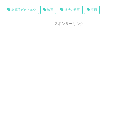
名探偵ピカチュウ
映画
期待の映画
洋画
スポンサーリンク