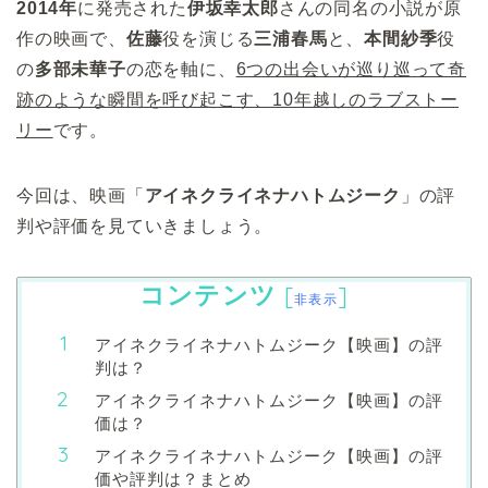
2014年
に発売された
伊坂幸太郎
さんの同名の小説が原
作の映画で、
佐藤
役を演じる
三浦春馬
と、
本間紗季
役
の
多部未華子
の恋を軸に、
6つの出会いが巡り巡って奇
跡のような瞬間を呼び起こす、10年越しのラブストー
リー
です。
今回は、映画「
アイネクライネナハトムジーク
」の評
判や評価を見ていきましょう。
コンテンツ
[
]
非表示
アイネクライネナハトムジーク【映画】の評
判は？
アイネクライネナハトムジーク【映画】の評
価は？
アイネクライネナハトムジーク【映画】の評
価や評判は？まとめ