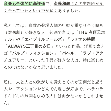
音楽も全体的に高評価
で、
斎藤和義
さんの主題歌が良
く合っていたという声が多く
ありました。
私としては、多数の登場人物の行動が重なり合う映画
（群像劇）が好きな人、邦画で言えば「
THE 有頂天ホ
テル
」や「
エイプリルフールズ
」「
ラヂオの時間
」
「
ALWAYS三丁目の夕日
」といった作品、洋画で言え
ば「
パルプ・フィクション
」「
バベル
」「
ラブ・アク
チュアリー
」といった作品が好きな人は、特に楽しめ
るのではないかなと思いました。
逆に、人と人との繋がりを覚えとくのが面倒だと思う
人や、アクションやどんでん返しが好きで、ハラハラ
ドキドキの展開を求める人には向かないかもしれませ
ん。