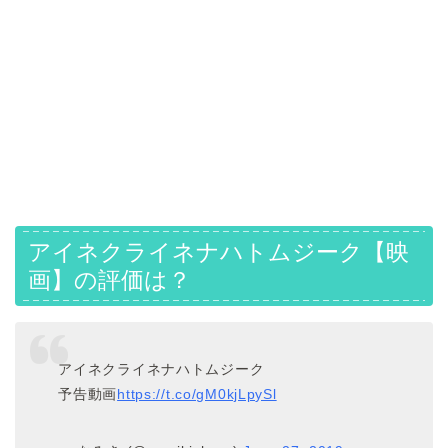
アイネクライネナハトムジーク
【映
画】
の評価は？
アイネクライネナハトムジーク
予告動画
https://t.co/gM0kjLpySl