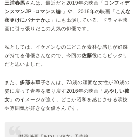
三浦春馬
さんは、最近だと2019年の映画「
コンフィデ
ンスマンJP -ロマンス編-
」や、2018年の映画「
こんな
夜更けにバナナかよ
」にも出演している、ドラマや映
画に引っ張りだこの人気の俳優です。
私としては、イケメンなのにどこか素朴な感じが好感
が持てる俳優さんなので、今回の
佐藤
役にもピッタリ
だと思いました。
また、
多部未華子
さんは、73歳の頑固な女性が20歳の
姿に戻って青春を取り戻す2016年の映画「
あやしい彼
女
」のイメージが強く、どこか昭和を感じさせる演技
や雰囲気が好きな女優さんです。
[動画]映画『あやしい彼女』予告編