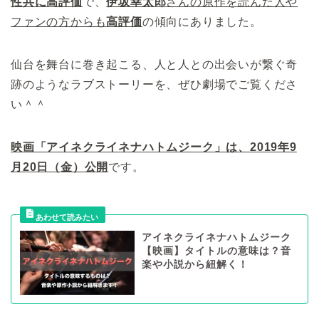
性共に高評価
で、
伊坂幸太郎
さんの原作を読んだ人や
ファンの方からも
高評価
の傾向にありました。
仙台を舞台に巻き起こる、人と人との出会いが繋ぐ奇
跡のようなラブストーリーを、ぜひ劇場でご覧くださ
い＾＾
映画「アイネクライネナハトムジーク」は、2019年9
月20日（金）公開
です。
アイネクライネナハトムジーク
【映画】タイトルの意味は？音
楽や小説から紐解く！