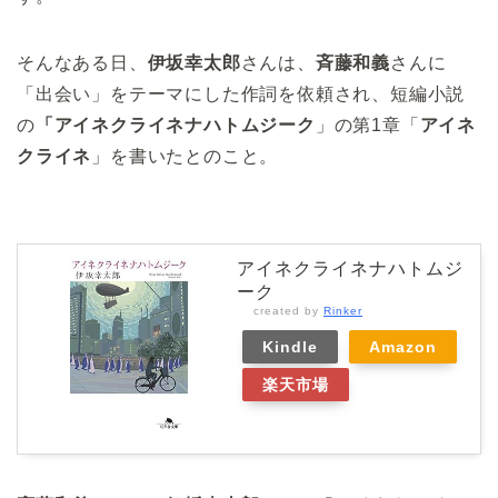
そんなある日、
伊坂幸太郎
さんは、
斉藤和義
さんに
「出会い」をテーマにした作詞を依頼され、短編小説
の
「アイネクライネナハトムジーク
」の第1章「
アイネ
クライネ
」を書いたとのこと。
アイネクライネナハトムジ
ーク
created by
Rinker
Kindle
Amazon
楽天市場