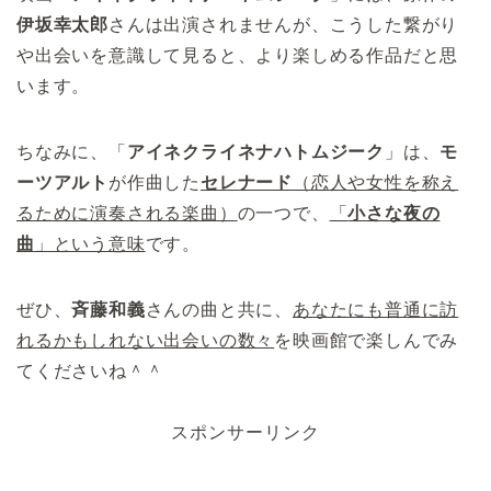
伊坂幸太郎
さんは出演されませんが、こうした繋がり
や出会いを意識して見ると、より楽しめる作品だと思
います。
ちなみに、「
アイネクライネナハトムジーク
」は、
モ
ーツアルト
が作曲した
セレナード
（恋人や女性を称え
るために演奏される楽曲）
の一つで、
「
小さな夜の
曲
」という意味
です。
ぜひ、
斉藤和義
さんの曲と共に、
あなたにも普通に訪
れるかもしれない出会いの数々
を映画館で楽しんでみ
てくださいね＾＾
スポンサーリンク