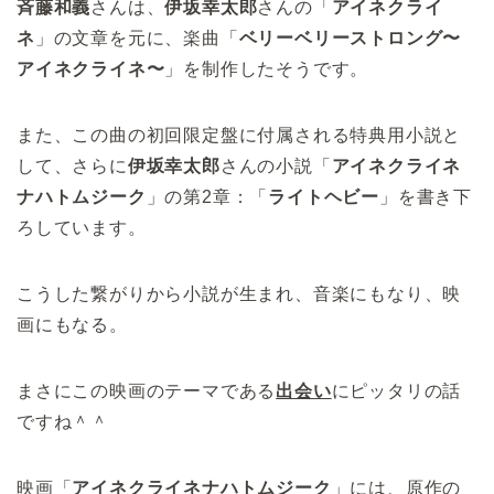
斉藤和義
さんは、
伊坂幸太郎
さんの「
アイネクライ
ネ
」の文章を元に、楽曲「
ベリーベリーストロング〜
アイネクライネ〜
」を制作したそうです。
また、この曲の初回限定盤に付属される特典用小説と
して、さらに
伊坂幸太郎
さんの小説「
アイネクライネ
ナハトムジーク
」の第2章：「
ライトヘビー
」を書き下
ろしています。
こうした繋がりから小説が生まれ、音楽にもなり、映
画にもなる。
まさにこの映画のテーマである
出会い
にピッタリの話
ですね＾＾
映画「
アイネクライネナハトムジーク
」には、原作の