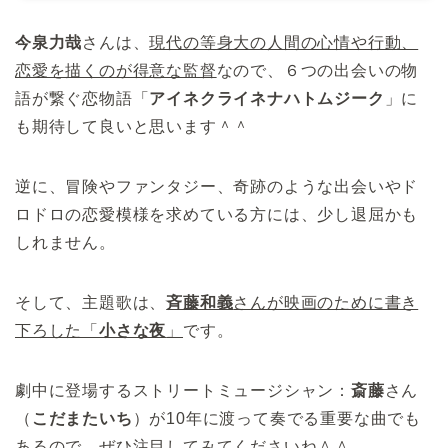
今泉力哉
さんは、
現代の等身大の人間の心情や行動、
恋愛を描くのが得意な監督
なので、６つの出会いの物
語が繋ぐ恋物語「
アイネクライネナハトムジーク
」に
も期待して良いと思います＾＾
逆に、冒険やファンタジー、奇跡のような出会いやド
ロドロの恋愛模様を求めている方には、少し退屈かも
しれません。
そして、主題歌は、
斉藤和義
さんが映画のために書き
下ろした「
小さな夜
」
です。
劇中に登場するストリートミュージシャン：
斎藤
さん
（
こだまたいち
）が10年に渡って奏でる重要な曲でも
あるので、ぜひ注目してみてくださいね＾＾