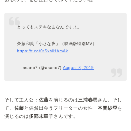
とってもステキな曲なんですよ。
斉藤和義「小さな夜」（映画版特別MV）:
https://t.co/0rSxMHAmAk
— asano7 (@asano7)
August 8, 2019
そして主人公：
佐藤
を演じるのは
三浦春馬
さん、そし
て、
佐藤
と偶然出会うフリーターの女性：
本間紗季
を
演じるのは
多部未華子
さんです。