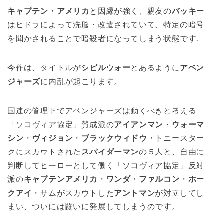
キャプテン・アメリカ
と因縁が強く、親友の
バッキー
はヒドラによって洗脳・改造されていて、特定の暗号
を聞かされることで暗殺者になってしまう状態です。
今作は、タイトルが
シビルウォー
とあるように
アベン
ジャーズ
に内乱が起こります。
国連の管理下でアベンジャーズは動くべきと考える
「ソコヴィア協定」賛成派の
アイアンマン
・
ウォーマ
シン
・
ヴィジョン
・
ブラックウィドウ
・トニースター
クにスカウトされた
スパイダーマン
の５人と、自由に
判断してヒーローとして働く「ソコヴィア協定」反対
派の
キャプテンアメリカ
・
ワンダ
・
ファルコン
・
ホー
クアイ
・サムがスカウトした
アントマン
が対立してし
まい、ついには闘いに発展してしまうのです。