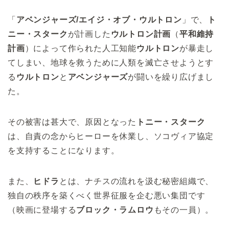
「
アベンジャーズ/エイジ・オブ・ウルトロン
」で、
ト
ニー・スターク
が計画した
ウルトロン計画
（
平和維持
計画
）によって作られた人工知能
ウルトロン
が暴走し
てしまい、地球を救うために人類を滅亡させようとす
る
ウルトロン
と
アベンジャーズ
が闘いを繰り広げまし
た。
その被害は甚大で、原因となった
トニー・スターク
は、自責の念からヒーローを休業し、ソコヴィア協定
を支持することになります。
また、
ヒドラ
とは、ナチスの流れを汲む秘密組織で、
独自の秩序を築くべく世界征服を企む悪い集団です
（映画に登場する
ブロック・ラムロウ
もその一員）。