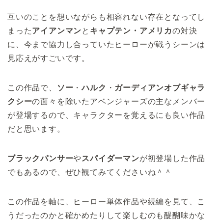
互いのことを想いながらも相容れない存在となってし
まった
アイアンマン
と
キャプテン・アメリカ
の対決
に、今まで協力し合っていたヒーローが戦うシーンは
見応えがすごいです。
この作品で、
ソー
・
ハルク
・
ガーディアンオブギャラ
クシー
の面々を除いたアベンジャーズの主なメンバー
が登場するので、キャラクターを覚えるにも良い作品
だと思います。
ブラックパンサー
や
スパイダーマン
が初登場した作品
でもあるので、ぜひ観てみてくださいね＾＾
この作品を軸に、ヒーロー単体作品や続編を見て、こ
うだったのかと確かめたりして楽しむのも醍醐味かな