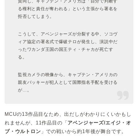
賛同し、キャプテン・アメリカは「自分で判断す
る権利と責任が奪われる」という主張から署名を
拒否してしまう。
こうして、アベンジャーズが分裂する中、ソコヴ
ィア協定の署名式で爆破テロが発生し、演説中だ
ったワカンダ王国の国王ティ・チャカが死亡す
る。
監視カメラの映像から、キャプテン・アメリカの
親友バッキーが犯人として国際指名手配を受ける
が…。
MCUの13作品目なため、出だしがわかりにくいかもし
れませんが、11作品目の「
アベンジャーズ/エイジ・オ
ブ・ウルトロン
」での戦いから約1年後が舞台です。