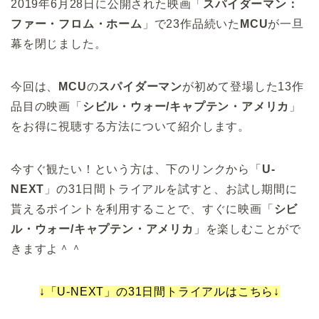
2019年6月28日に公開された映画「
スパイダーマン：
ファー・フロム・ホーム
」で23作品続いた
MCU
が一旦
幕を閉じました。
今回は、
MCU
の
スパイダーマン
が初めて登場した13作
品目の映画「
シビル・ウォー/キャプテン・アメリカ
」
をお得に視聴する方法について紹介します。
今すぐ観たい！という方は、下のリンクから「
U-
NEXT
」の31日間トライアルを試すと、お試し期間に
貰えるポイントを利用することで、すぐに映画「
シビ
ル・ウォー/キャプテン・アメリカ
」を楽しむことがで
きますよ＾＾
↓「U-NEXT」の31日間トライアルはこちら↓