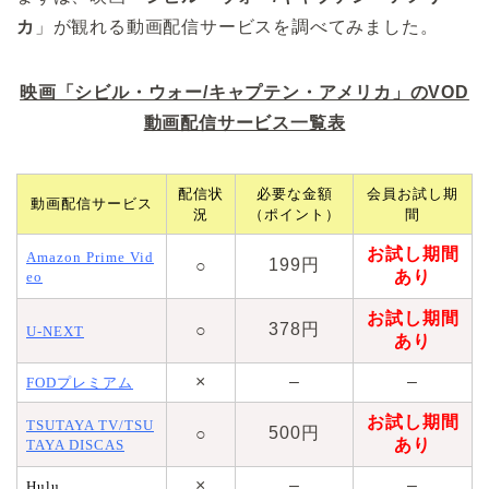
カ
」が観れる動画配信サービスを調べてみました。
映画「シビル・ウォー/キャプテン・アメリカ」のVOD
動画配信サービス一覧表
配信状
必要な金額
会員お試し期
動画配信サービス
況
（ポイント）
間
お試し期間
Amazon Prime Vid
199円
○
あり
eo
お試し期間
378円
○
U-NEXT
あり
×
–
–
FODプレミアム
お試し期間
TSUTAYA TV/TSU
500円
○
あり
TAYA DISCAS
×
–
–
Hulu