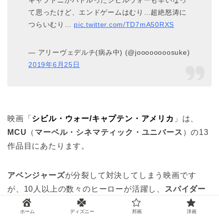
キャプトニがバトルったシビルウォーも辛いなっ
て思ったけど、エンドゲームはむり…超絶怒涛に
つらいむり…
pic.twitter.com/TD7mA50RXS
— アリーヴェデルチ(病み中) (@joooooooosuke)
2019年6月25日
映画「
シビル・ウォー/キャプテン・アメリカ
」は、
MCU
（
マーベル・シネマティック・ユニバース
）の13
作品目にあたります。
アベンジャーズ
が分裂して対決してしまう映画です
が、10人以上の数々のヒーローが活躍し、
スパイダー
マン
や
ブラックパンサー
がMCU作品に初めて登場た映
ホーム
ディズニー
邦画
洋画
画でもあり、
アントマン
が
アベンジャーズ
に初めて絡